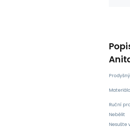
Popi
Anit
Prodyšný
Materiálo
Ruční pr
Nebělit
Nesušte 