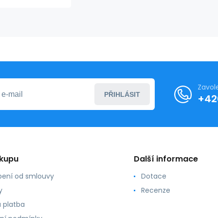
Selma 5631
bílá 006 -
Anita
Zavol
PŘIHLÁSIT
+42
ákupu
Další informace
ení od smlouvy
Dotace
y
Recenze
 platba