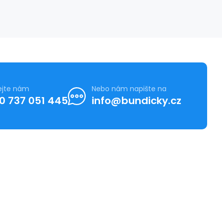
ejte nám
Nebo nám napište na
0 737 051 445
info@bundicky.cz