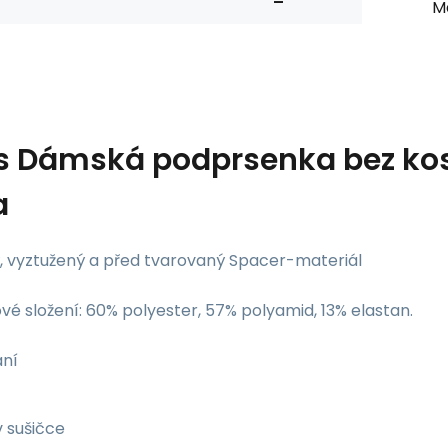
Ma
s
Dámská podprsenka bez kost
a
, vyztužený a před tvarovaný Spacer-materiál
vé složení: 60% polyester, 57% polyamid, 13% elastan.
aní
v sušičce