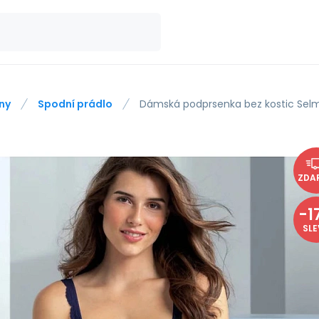
ny
Spodní prádlo
Dámská podprsenka bez kostic Selma
ZDA
-
1
SL