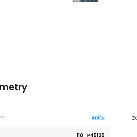
metry
ce:
Anita
Zá
i10_P45125