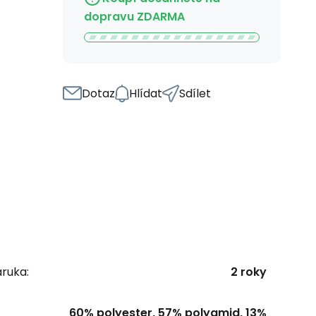
dopravu ZDARMA
Dotaz
Hlídat
Sdílet
ruka:
2 roky
60% polyester, 57% polyamid, 13%