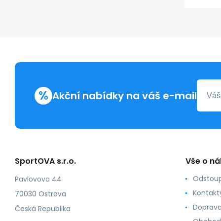
%
Akční nabídky na váš e-mail
SportOVA s.r.o.
Vše o n
Odstoup
Pavlovova 44
Kontakt
70030 Ostrava
Doprava
Česká Republika