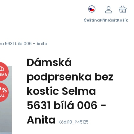
Čeština
Přihlásit
Košík
 5631 bílá 006 - Anita
Dámská
podprsenka bez
RMA
kostic Selma
7
%
EVA
5631 bílá 006 -
Anita
Kód:
i10_P45125