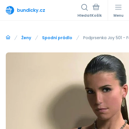
bundicky.cz
Hledat
Menu
Ženy
Spodní prádlo
Podprsenka Joy 501 - F