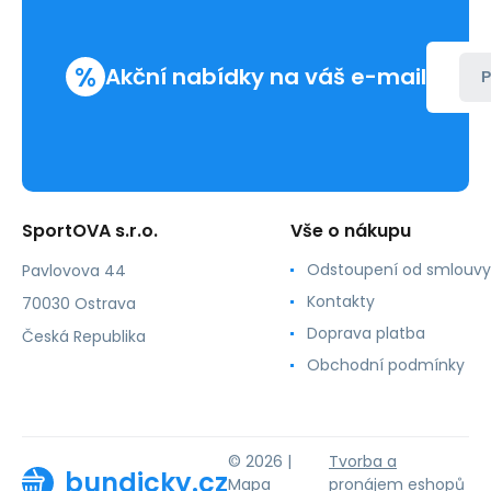
%
Akční nabídky na váš e-mail
P
SportOVA s.r.o.
Vše o nákupu
Odstoupení od smlouvy
Pavlovova 44
Kontakty
70030 Ostrava
Doprava platba
Česká Republika
Obchodní podmínky
© 2026 |
Tvorba a
bundicky.cz
Mapa
pronájem eshopů