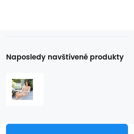
Naposledy navštívené produkty
Podprsenka
s
kosticí
Clara
5460
-
Anita