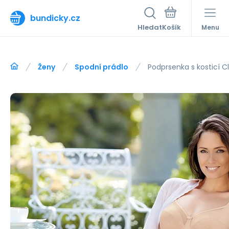
bundicky.cz
Hledat
Menu
Ženy
Spodní prádlo
Podprsenka s kosticí C