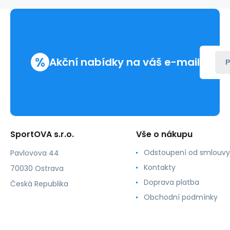
-
Anita
%
Akční nabídky na váš e-mail
P
SportOVA s.r.o.
Vše o nákupu
Odstoupení od smlouvy
Pavlovova 44
Kontakty
70030 Ostrava
Doprava platba
Česká Republika
Obchodní podmínky