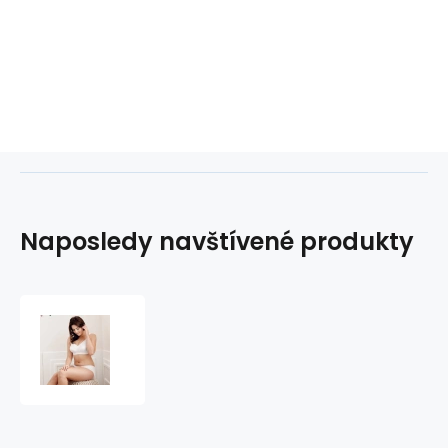
Naposledy navštívené produkty
Dámská
kojící
podprsenka
Basic
Cotton
5051