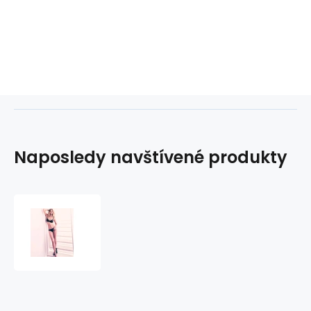
Naposledy navštívené produkty
Podprsenka
push-
up
86-
4052
Pleasure
State