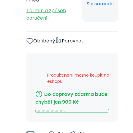
Sassamode
Termín a způsob
doručení
Oblíbený
Porovnat
Produkt není možno koupit na
eshopu
Do dopravy zdarma bude
chybět jen
900
Kč