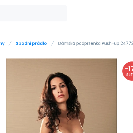
ny
Spodní prádlo
Dámská podprsenka Push-up 24772
-
1
SL