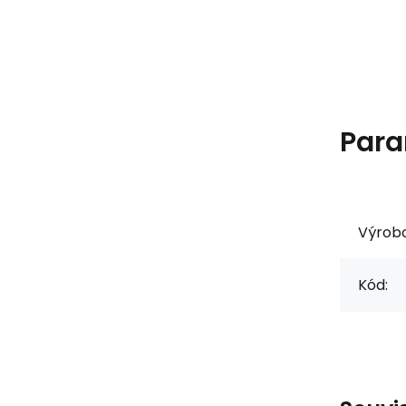
Para
Výrob
Kód: