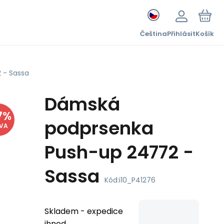
Čeština
Přihlásit
Košík
 - Sassa
Dámská
7
%
podprsenka
EVA
Push-up 24772 -
Sassa
Kód:
i10_P41276
Skladem - expedice
ihned