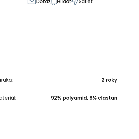
Dotaz
Hlídat
Sdílet
ruka:
2 roky
teriál:
92% polyamid, 8% elastan