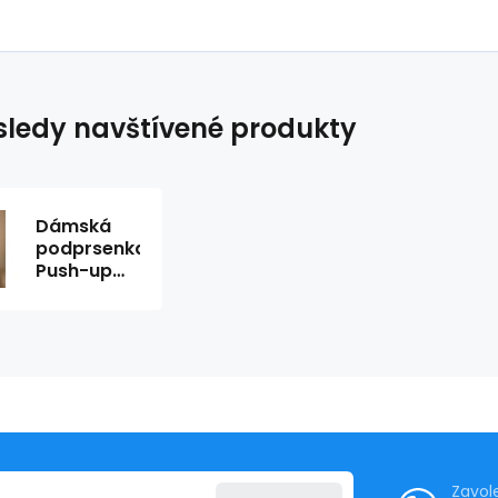
ledy navštívené produkty
Dámská
podprsenka
Push-up
24772 -
Sassa
Zavol