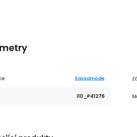
metry
ce:
Sassamode
Zá
i10_P41276
Ma