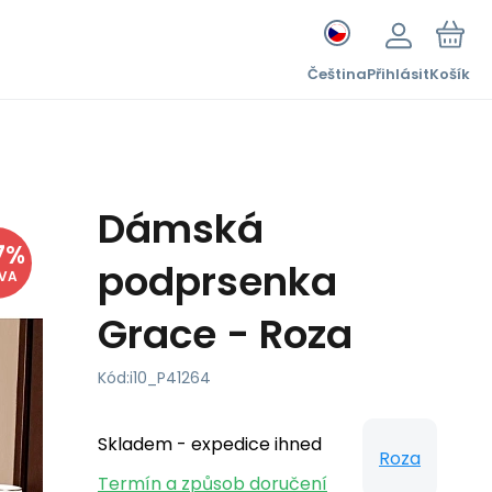
Čeština
Přihlásit
Košík
Dámská
7
%
podprsenka
EVA
Grace - Roza
Kód:
i10_P41264
Skladem - expedice ihned
Roza
Termín a způsob doručení