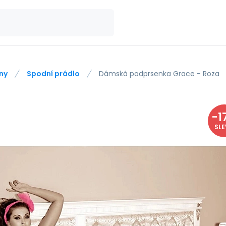
ny
Spodní prádlo
Dámská podprsenka Grace - Roza
-
1
SL