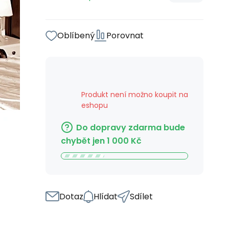
Oblíbený
Porovnat
Produkt není možno koupit na
eshopu
Do dopravy zdarma bude
chybět jen
1 000
Kč
Dotaz
Hlídat
Sdílet