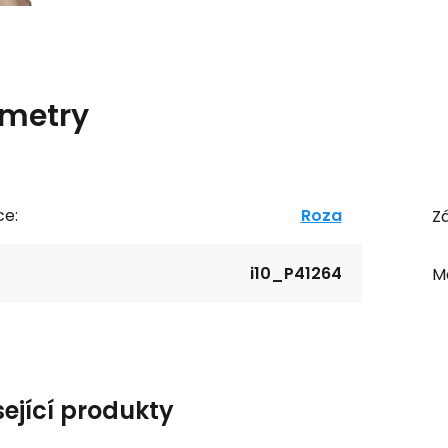
metry
ce:
Roza
Zá
i10_P41264
Ma
sející produkty