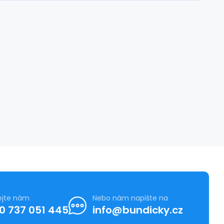
ejte nám
Nebo nám napište na
0 737 051 445
info@bundicky.cz