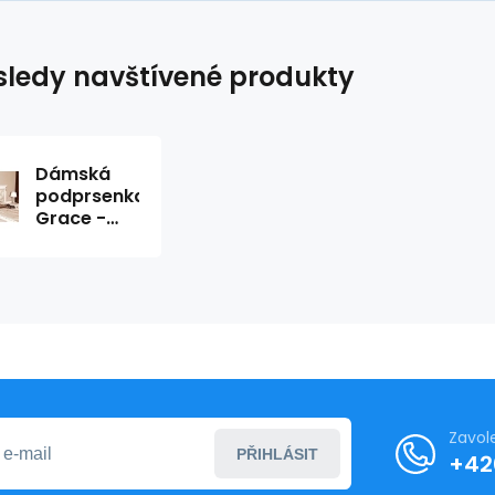
ledy navštívené produkty
Dámská
podprsenka
Grace -
Roza
Zavol
PŘIHLÁSIT
+42