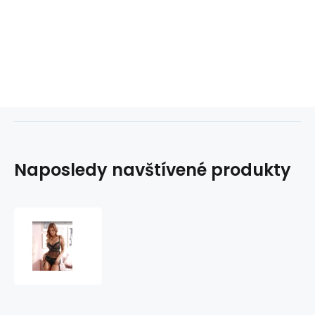
Naposledy navštívené produkty
Dámská
push-
up
podprsenka
2314
Černá