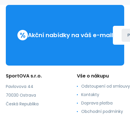
s
béžovou
-
Lupoline
%
Akční nabídky na váš e-mail
P
SportOVA s.r.o.
Vše o nákupu
Odstoupení od smlouvy
Pavlovova 44
Kontakty
70030 Ostrava
Doprava platba
Česká Republika
Obchodní podmínky