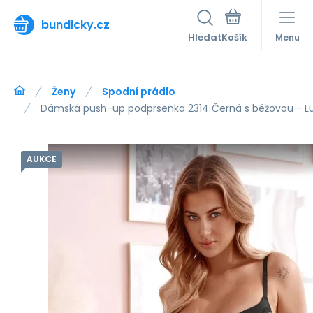
bundicky.cz
Hledat
Menu
Ženy
Spodní prádlo
Dámská push-up podprsenka 2314 Černá s béžovou - Lu
AUKCE