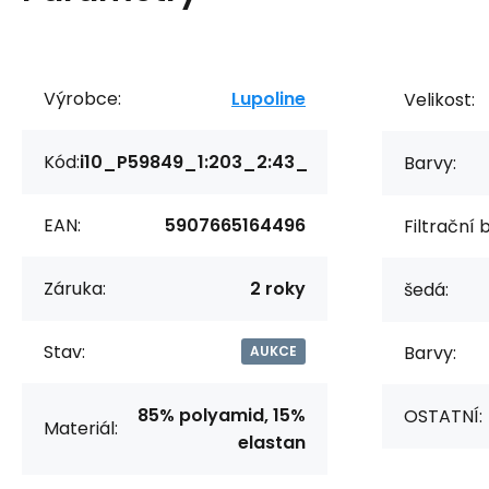
Výrobce:
Lupoline
Velikost:
Kód:
i10_P59849_1:203_2:43_
Barvy:
EAN:
5907665164496
Filtrační 
Záruka:
2 roky
šedá:
Stav:
Barvy:
AUKCE
85% polyamid, 15%
OSTATNÍ:
Materiál:
elastan