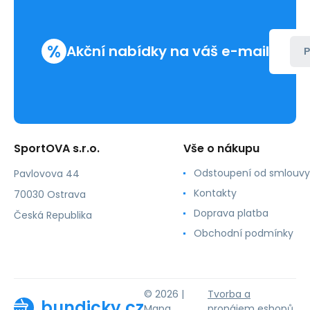
%
Akční nabídky na váš e-mail
P
SportOVA s.r.o.
Vše o nákupu
Odstoupení od smlouvy
Pavlovova 44
Kontakty
70030 Ostrava
Doprava platba
Česká Republika
Obchodní podmínky
© 2026 |
Tvorba a
bundicky.cz
Mapa
pronájem eshopů