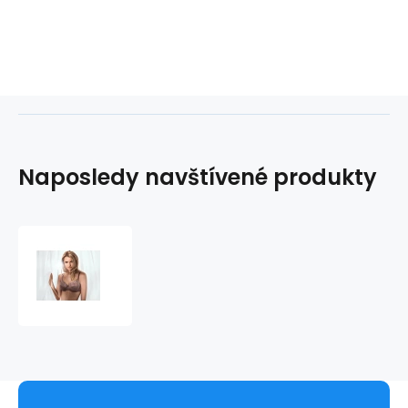
Naposledy navštívené produkty
Podprsenka
s
kosticí
Moments
519
-
Felina