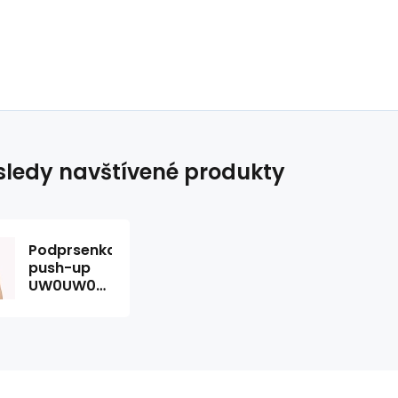
ledy navštívené produkty
Podprsenka
push-up
UW0UW00045
tmavěmodrá
T|O
Tommy
Hilfiger