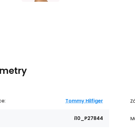
metry
ce:
Tommy Hilfiger
Zá
i10_P27844
Ma