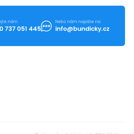
ejte nám
Nebo nám napište na
0 737 051 445
info@bundicky.cz