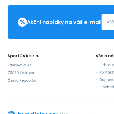
%
Akční nabídky na váš e-mail
SportOVA s.r.o.
Vše o n
Odstoup
Pavlovova 44
Kontakt
70030 Ostrava
Doprava
Česká Republika
Obchod