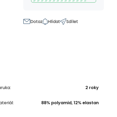
Dotaz
Hlídat
Sdílet
ruka:
2 roky
teriál:
88% polyamid, 12% elastan