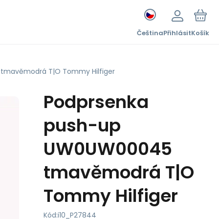
Čeština
Přihlásit
Košík
tmavěmodrá T|O Tommy Hilfiger
Podprsenka
push-up
UW0UW00045
tmavěmodrá T|O
Tommy Hilfiger
Kód:
i10_P27844