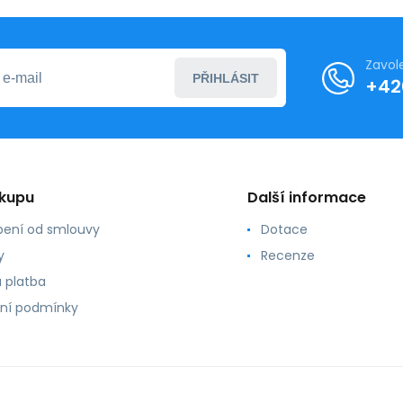
Zavol
PŘIHLÁSIT
+42
ákupu
Další informace
ení od smlouvy
Dotace
y
Recenze
 platba
ní podmínky