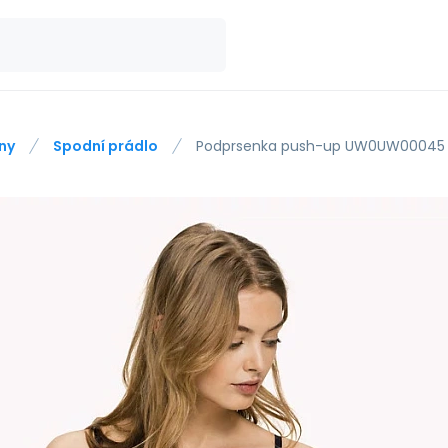
ny
Spodní prádlo
Podprsenka push-up UW0UW00045 