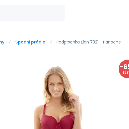
ny
Spodní prádlo
Podprsenka Elan 7321 - Panache
-
6
SL