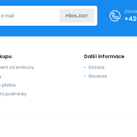
Zavol
PŘIHLÁSIT
+42
ákupu
Další informace
ení od smlouvy
Dotace
y
Recenze
 platba
ní podmínky