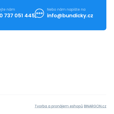
ejte nám
Nebo nám napište na
0 737 051 445
info@bundicky.cz
Tvorba a pronájem eshopů
BINARGON.cz