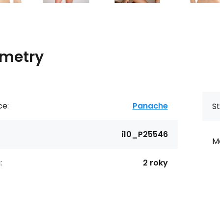
metry
ce:
Panache
St
i10_P25546
Ma
:
2 roky