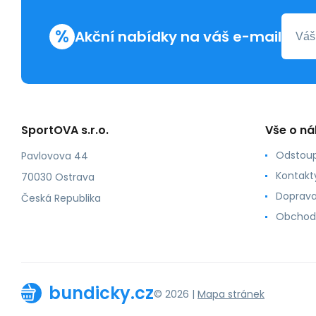
%
Akční nabídky na váš e-mail
SportOVA s.r.o.
Vše o n
Odstoup
Pavlovova 44
Kontakt
70030 Ostrava
Doprava
Česká Republika
Obchod
bundicky.cz
© 2026 |
Mapa stránek