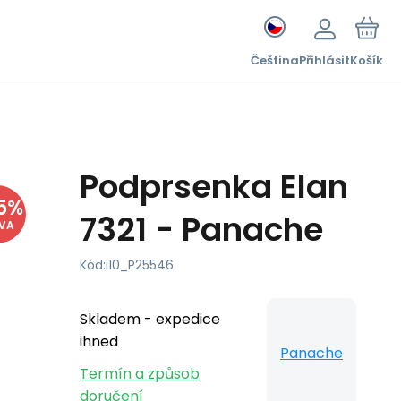
Čeština
Přihlásit
Košík
Podprsenka Elan
5
%
7321 - Panache
EVA
Kód:
i10_P25546
Skladem - expedice
ihned
Panache
Termín a způsob
doručení