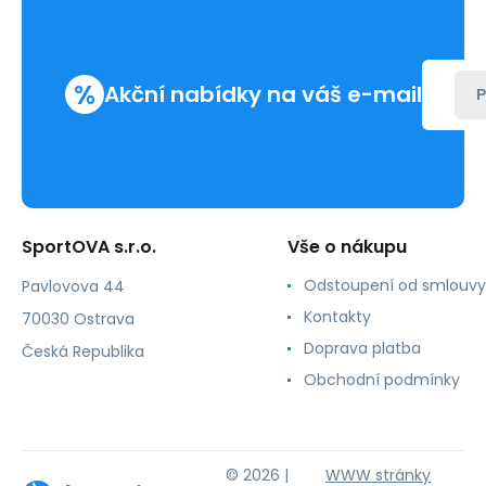
%
Akční nabídky na váš e-mail
P
SportOVA s.r.o.
Vše o nákupu
Odstoupení od smlouvy
Pavlovova 44
Kontakty
70030 Ostrava
Doprava platba
Česká Republika
Obchodní podmínky
© 2026 |
WWW stránky