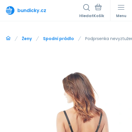
bundicky.cz
Hledat
Menu
Ženy
Spodní prádlo
Podprsenka nevyztuže