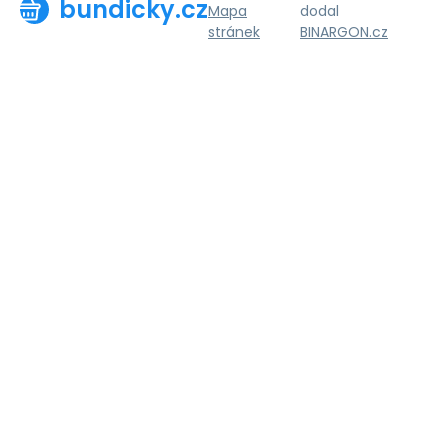
bundicky.cz
Mapa
dodal
stránek
BINARGON.cz