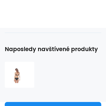
Naposledy navštívené produkty
Podprsenka
nevyztužená
Ruby
9536
-
Panache