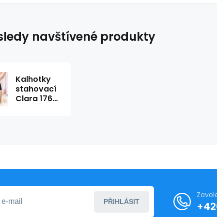
ledy navštívené produkty
Kalhotky
stahovací
Clara 1760
- Anita
Zavol
PŘIHLÁSIT
+42