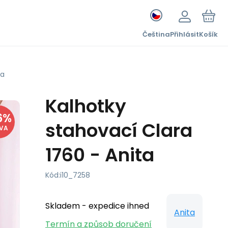
Čeština
Přihlásit
Košík
ta
Kalhotky
6
%
stahovací Clara
EVA
1760 - Anita
Kód:
i10_7258
Skladem - expedice ihned
Anita
Termín a způsob doručení