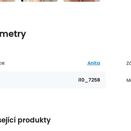
metry
ce:
Anita
Zá
i10_7258
Ma
sející produkty