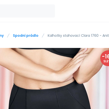
ny
Spodní prádlo
Kalhotky stahovací Clara 1760 - Ani
-
1
SL