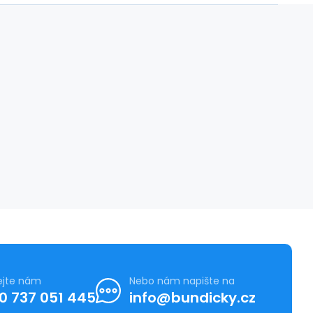
ejte nám
Nebo nám napište na
0 737 051 445
info@bundicky.cz