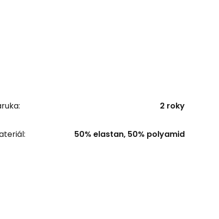
ruka:
2 roky
teriál:
50% elastan, 50% polyamid