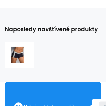
Naposledy navštívené produkty
Sportovní
kalhotky
1527
-
Anita