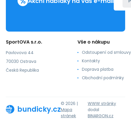
%
Akční nabídky na váš e-mail
P
SportOVA s.r.o.
Vše o nákupu
Odstoupení od smlouvy
Pavlovova 44
Kontakty
70030 Ostrava
Doprava platba
Česká Republika
Obchodní podmínky
© 2026 |
WWW stránky
bundicky.cz
Mapa
dodal
stránek
BINARGON.cz