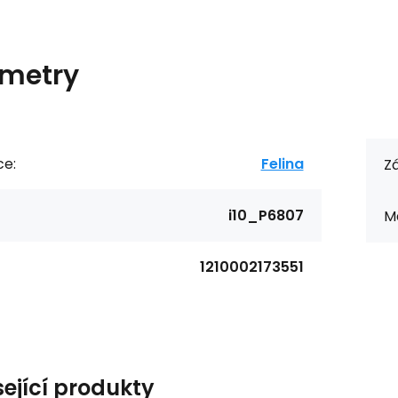
metry
ce:
Felina
Zá
i10_P6807
Ma
1210002173551
sející produkty