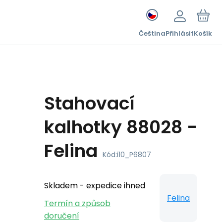
Čeština
Přihlásit
Košík
Stahovací
kalhotky 88028 -
Felina
Kód:
i10_P6807
Skladem - expedice ihned
Felina
Termín a způsob
doručení