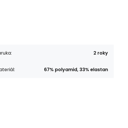
ruka:
2 roky
teriál:
67% polyamid, 33% elastan