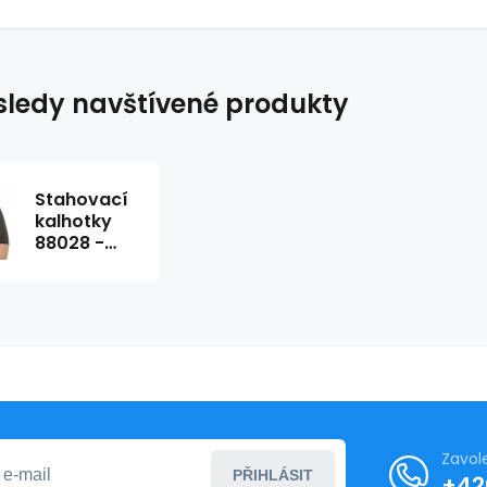
ledy navštívené produkty
Stahovací
kalhotky
88028 -
Felina
Zavol
PŘIHLÁSIT
+42