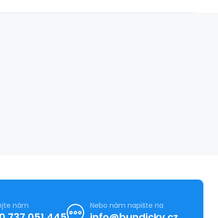
ejte nám
Nebo nám napište na
0 737 051 445
info@bundicky.cz