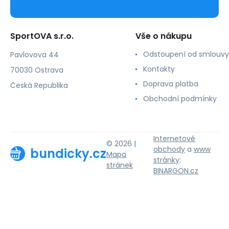
SportOVA s.r.o.
Vše o nákupu
Odstoupení od smlouvy
Pavlovova 44
Kontakty
70030 Ostrava
Doprava platba
Česká Republika
Obchodní podmínky
Internetové
© 2026 |
obchody
a
www
bundicky.cz
Mapa
stránky
:
stránek
BINARGON.cz