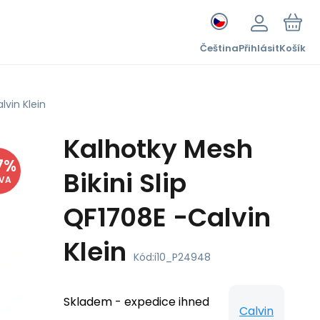
Čeština
Přihlásit
Košík
lvin Klein
Kalhotky Mesh
7
%
Bikini Slip
EVA
QF1708E -Calvin
Klein
Kód:
i10_P24948
Skladem - expedice ihned
Calvin