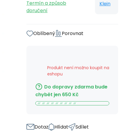
Termín a způsob
Klein
doručení
Oblíbený
Porovnat
Produkt není možno koupit na
eshopu
Do dopravy zdarma bude
chybět jen
650
Kč
Dotaz
Hlídat
Sdílet