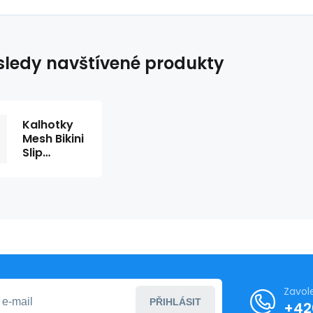
ledy navštívené produkty
Kalhotky
Mesh Bikini
Slip
QF1708E -
Calvin
Klein
Zavol
PŘIHLÁSIT
+42