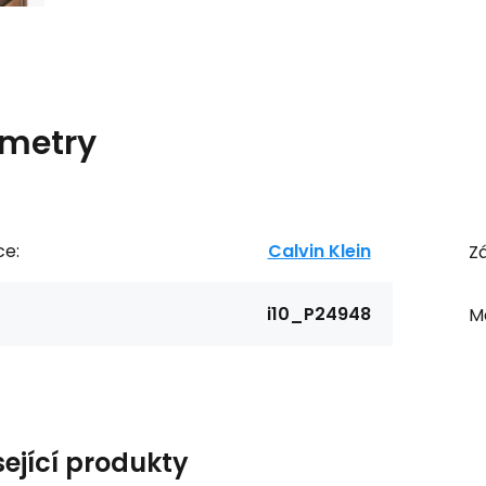
metry
ce:
Calvin Klein
Zá
i10_P24948
Ma
sející produkty