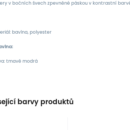
ery v bočních švech zpevněné páskou v kontrastní barvě
riál: bavlna, polyester
avlna:
va: tmavě modrá
sející barvy produktů