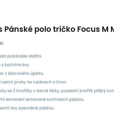
s
Pánské polo tričko Focus M 
i:
ká polokošile Malfini.
h s bočními švy.
c z žebrového úpletu.
rastní pruhy na rukávech a límci.
by se 3 knoflíky v barvě látky, poslední knoflík přišitý kont
třní lemování lemované kontrastní páskou.
enní švy zpevněné páskou.