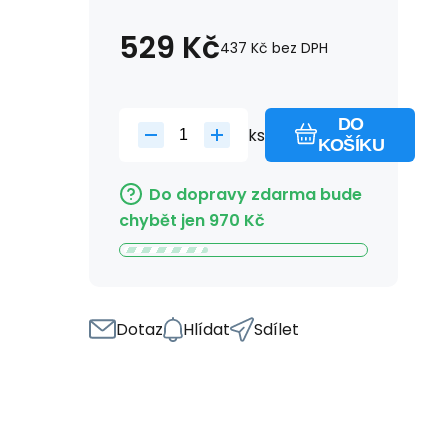
529
Kč
437
Kč
bez DPH
DO
ks
KOŠÍKU
Do dopravy zdarma bude
chybět jen
970
Kč
Dotaz
Hlídat
Sdílet