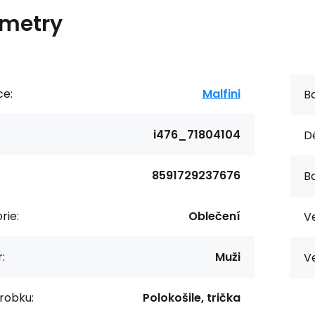
metry
ce:
Malfini
Ba
i476_71804104
Dé
8591729237676
Ba
rie:
Oblečení
Ve
:
Muži
Ve
robku:
Polokošile, trička