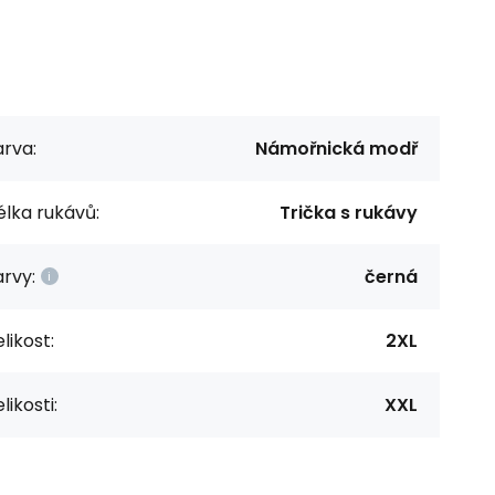
rva:
Námořnická modř
lka rukávů:
Trička s rukávy
rvy:
černá
likost:
2XL
likosti:
XXL