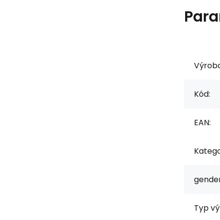
Para
Výrob
Kód:
EAN:
Katego
gender
Typ vý