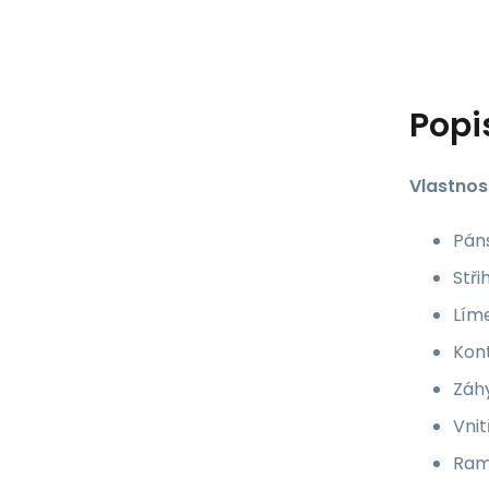
Popi
Vlastnost
Páns
Stři
Líme
Kont
Záhy
Vni
Ram