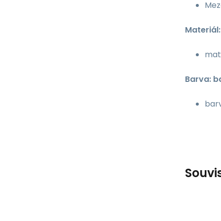
Mez
Materiál:
mate
Barva: b
bar
Souvi