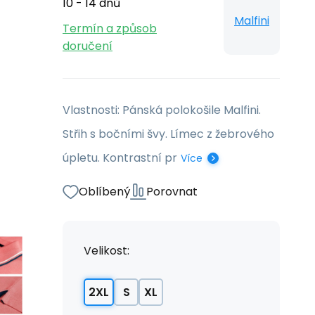
10 - 14 dnů
Malfini
Termín a způsob
doručení
Vlastnosti: Pánská polokošile Malfini.
Střih s bočními švy. Límec z žebrového
úpletu. Kontrastní pr
Více
Oblíbený
Porovnat
Velikost:
2XL
S
XL