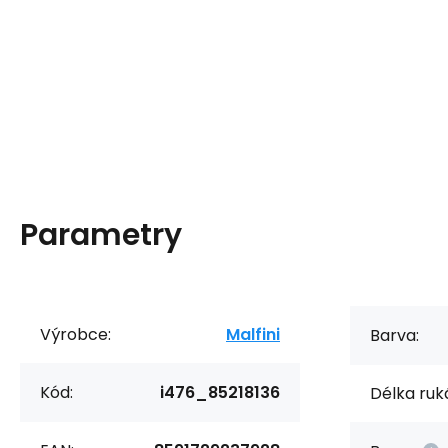
Parametry
Výrobce:
Malfini
Barva:
Kód:
i476_85218136
Délka ruk