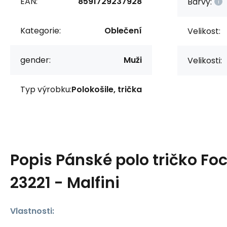
EAN:
8591729237928
Barvy:
Kategorie:
Oblečení
Velikost:
gender:
Muži
Velikosti:
Typ výrobku:
Polokošile, trička
Popis
Pánské polo tričko Fo
23221 - Malfini
Vlastnosti: