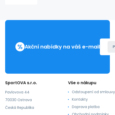
Focus
M
MLI-
23221
-
Malfini
%
Akční nabídky na váš e-mail
P
SportOVA s.r.o.
Vše o nákupu
Odstoupení od smlouvy
Pavlovova 44
Kontakty
70030 Ostrava
Doprava platba
Česká Republika
Obchodní podmínky