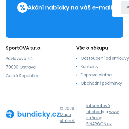
%
Akční nabídky na váš e-mail
P
SportOVA s.r.o.
Vše o nákupu
Odstoupení od smlouvy
Pavlovova 44
Kontakty
70030 Ostrava
Doprava platba
Česká Republika
Obchodní podmínky
Internetové
© 2026 |
obchody
a
www
bundicky.cz
Mapa
stránky
:
stránek
BINARGON.cz