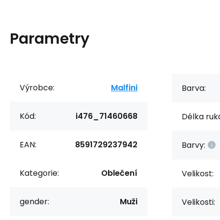
Parametry
Výrobce:
Malfini
Barva:
Kód:
i476_71460668
Délka ruk
EAN:
8591729237942
Barvy:
Kategorie:
Oblečení
Velikost:
gender:
Muži
Velikosti: