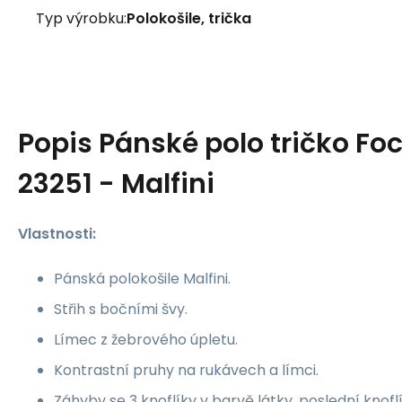
Typ výrobku:
Polokošile, trička
Popis
Pánské polo tričko Fo
23251 - Malfini
Vlastnosti:
Pánská polokošile Malfini.
Střih s bočními švy.
Límec z žebrového úpletu.
Kontrastní pruhy na rukávech a límci.
Záhyby se 3 knoflíky v barvě látky, poslední knoflík