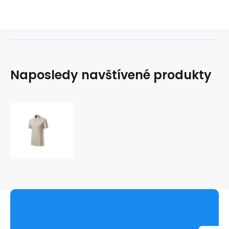
Naposledy navštívené produkty
Pánské
polo
tričko
Focus
M
MLI-
23251
-
Malfini