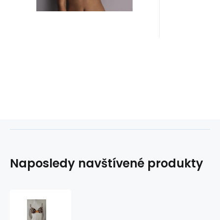
Naposledy navštívené produkty
Dámské
plavky-