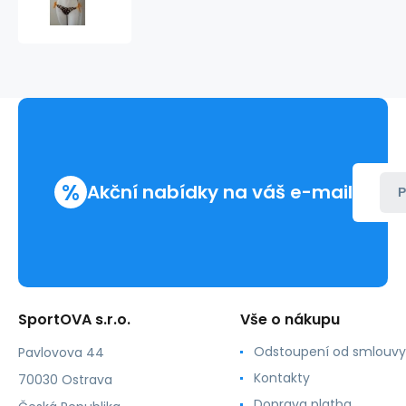
vrchní
díl
ABA8555C
-
Lise
Charmel
%
Akční nabídky na váš e-mail
P
SportOVA s.r.o.
Vše o nákupu
Odstoupení od smlouvy
Pavlovova 44
Kontakty
70030 Ostrava
Doprava platba