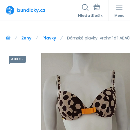
bundicky.cz
Hledat
Menu
Ženy
Plavky
Dámské plavky-vrchní díl ABA8
AUKCE