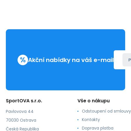
%
Akční nabídky na váš e-mail
P
SportOVA s.r.o.
Vše o nákupu
Odstoupení od smlouvy
Pavlovova 44
Kontakty
70030 Ostrava
Doprava platba
Česká Republika