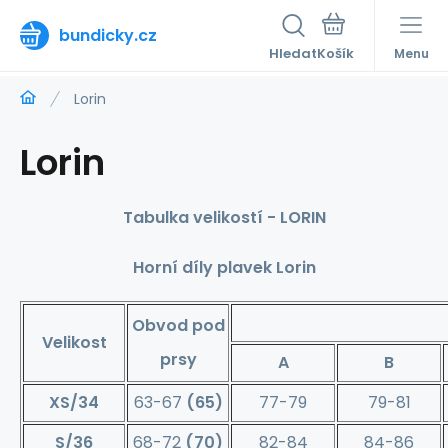
bundicky.cz
Hledat
Menu
Lorin
Lorin
Tabulka velikostí - LORIN
Horní díly plavek Lorin
Obvod pod
Velikost
prsy
A
B
XS/34
63-67
(65)
77-79
79-81
S/36
68-72
(70)
82-84
84-86