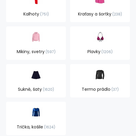
Kalhoty
Kraťasy a šortky
751
238
Mikiny, svetry
Plavky
597
1206
Sukně, šaty
Termo prádlo
1620
37
Trička, košile
1624