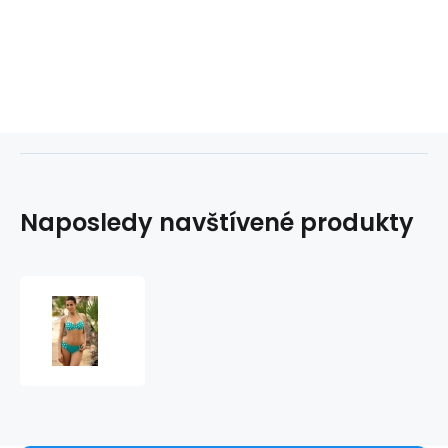
Naposledy navštívené produkty
Dvoudílné
plavky
Juliana
M-
311
-
Marko