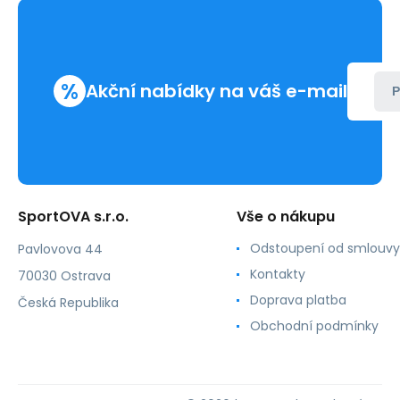
%
Akční nabídky na váš e-mail
P
SportOVA s.r.o.
Vše o nákupu
Odstoupení od smlouvy
Pavlovova 44
Kontakty
70030 Ostrava
Doprava platba
Česká Republika
Obchodní podmínky