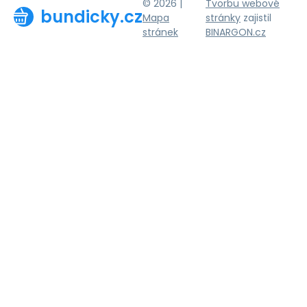
© 2026 |
Tvorbu webové
bundicky.cz
Mapa
stránky
zajistil
stránek
BINARGON.cz