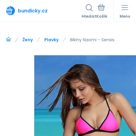
bundicky.cz
Hledat
Menu
Ženy
Plavky
Bikiny Naomi - Sensis