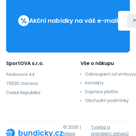
%
Akční nabídky na váš e-mail
P
SportOVA s.r.o.
Vše o nákupu
Odstoupení od smlouvy
Pavlovova 44
Kontakty
70030 Ostrava
Doprava platba
Česká Republika
Obchodní podmínky
© 2026 |
Tvorba a
bundicky.cz
Mapa
pronájem eshopů