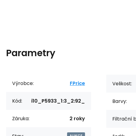
Parametry
Výrobce:
FPrice
Velikost:
Kód:
i10_P5933_1:3_2:92_
Barvy:
Záruka:
2 roky
Filtrační 
AUKCE