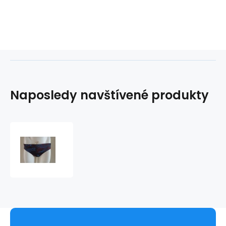
Naposledy navštívené produkty
Pánské
plavky
For
You
-
Gemini