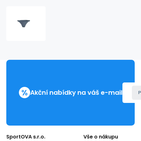
Spodní
díl
plavek
KW0KW01715
-
DYM
denim
-
Calvin
Klein
%
Akční nabídky na váš e-mail
P
SportOVA s.r.o.
Vše o nákupu