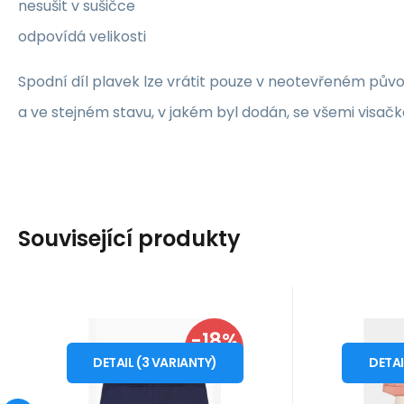
nesušit v sušičce
odpovídá velikosti
Spodní díl plavek lze vrátit pouze v neotevřeném pů
a ve stejném stavu, v jakém byl dodán, se všemi visačk
Související produkty
Kód dod.:
Kód:
i10_P69551
1210004664217
Kód dod
Kó
Skladem - expedice ihned
Skladem 
Emporio Armani
-18%
Tommy Hilf
1 399
Záruka
Kč
2 roky
1 
Z
Pánské plavky 211725
Dám
od
od
1 699
Kč
50
54
56
SLEVA
4R401 06935 tm.
3Pack
DETAIL
(
3
VARIANTY
)
DETA
Pánské plavky od značky
Dámská t
modré - Emporio
0
Armani - střih boxerek - z
Tommy Hil
Armani
čern