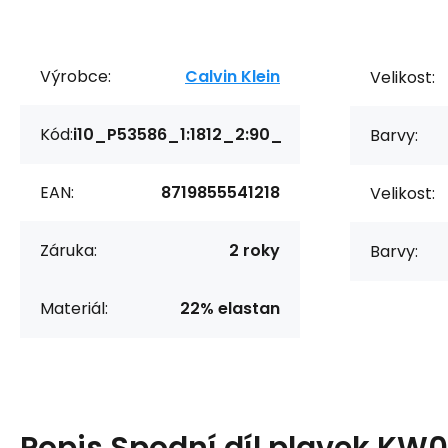
Výrobce:
Calvin Klein
Velikost:
Kód:
i10_P53586_1:1812_2:90_
Barvy:
EAN:
8719855541218
Velikost:
Záruka:
2 roky
Barvy:
Materiál:
22% elastan
Popis
Spodní díl plavek KW