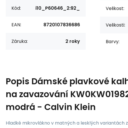
Kód:
i10_P60646_2:92_
Velikost:
EAN:
8720107836686
Velikosti:
Záruka:
2 roky
Barvy:
Popis
Dámské plavkové kalh
na zavazování KW0KW0198
modrá - Calvin Klein
Hladké mikrovlákno v matných a lesklých variantách