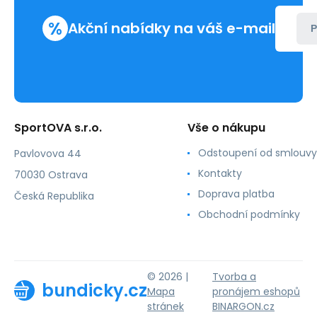
Calvin
Klein
%
Akční nabídky na váš e-mail
P
SportOVA s.r.o.
Vše o nákupu
Odstoupení od smlouvy
Pavlovova 44
Kontakty
70030 Ostrava
Doprava platba
Česká Republika
Obchodní podmínky
© 2026 |
Tvorba a
bundicky.cz
Mapa
pronájem eshopů
stránek
BINARGON.cz