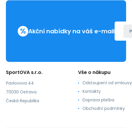
%
Akční nabídky na váš e-mail
P
SportOVA s.r.o.
Vše o nákupu
Odstoupení od smlouvy
Pavlovova 44
Kontakty
70030 Ostrava
Doprava platba
Česká Republika
Obchodní podmínky