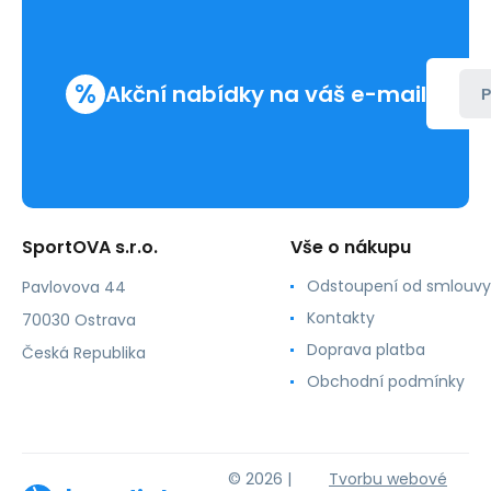
%
Akční nabídky na váš e-mail
P
SportOVA s.r.o.
Vše o nákupu
Odstoupení od smlouvy
Pavlovova 44
Kontakty
70030 Ostrava
Doprava platba
Česká Republika
Obchodní podmínky
© 2026 |
Tvorbu webové