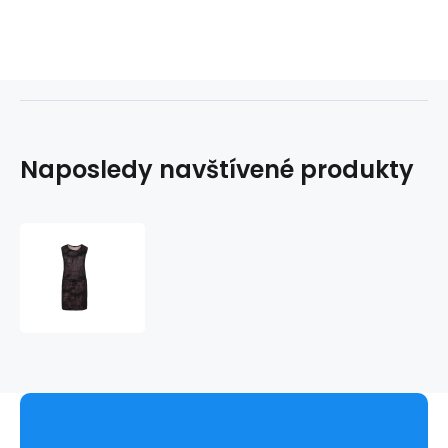
Naposledy navštívené produkty
Letní
šaty
D30134
-
Gemini