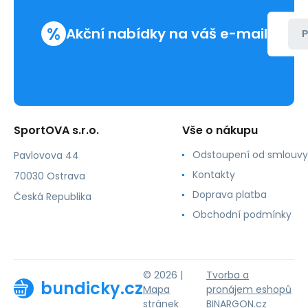
%
Akční nabídky na váš e-mail
P
SportOVA s.r.o.
Vše o nákupu
Odstoupení od smlouvy
Pavlovova 44
Kontakty
70030 Ostrava
Doprava platba
Česká Republika
Obchodní podmínky
© 2026 |
Tvorba a
bundicky.cz
Mapa
pronájem eshopů
stránek
BINARGON.cz