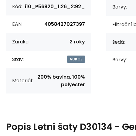
Kód:
i10_P56820_1:26_2:92_
Barvy:
EAN:
4058427027397
Filtrační 
Záruka:
2 roky
šedá:
Stav:
Barvy:
AUKCE
200% bavlna, 100%
Materiál:
polyester
Popis
Letní šaty D30134 - G