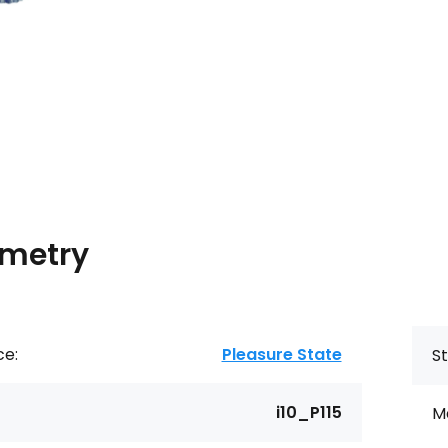
metry
ce:
Pleasure State
St
i10_P115
Ma