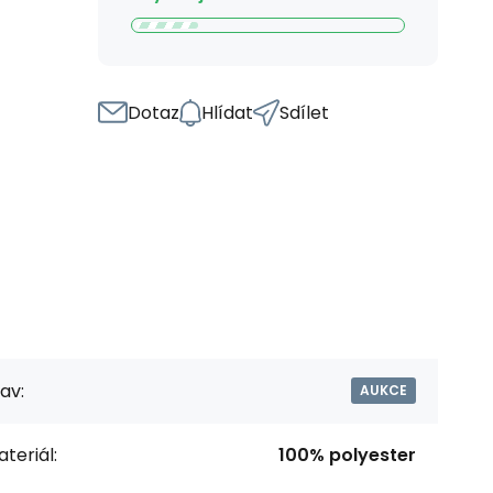
Dotaz
Hlídat
Sdílet
av:
AUKCE
teriál:
100% polyester