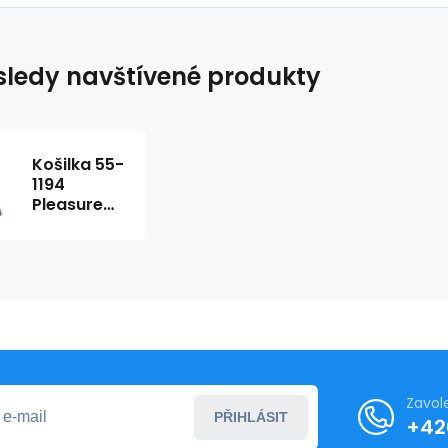
ledy navštívené produkty
Košilka 55-
1194
Pleasure
State
Zavol
PŘIHLÁSIT
+42