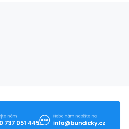
ejte nám
Nebo nám napište na
0 737 051 445
info@bundicky.cz