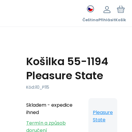
Čeština
Přihlásit
Košík
Košilka 55-1194
Pleasure State
Kód:
i10_P115
Skladem - expedice
ihned
Pleasure
State
Termín a způsob
doručení