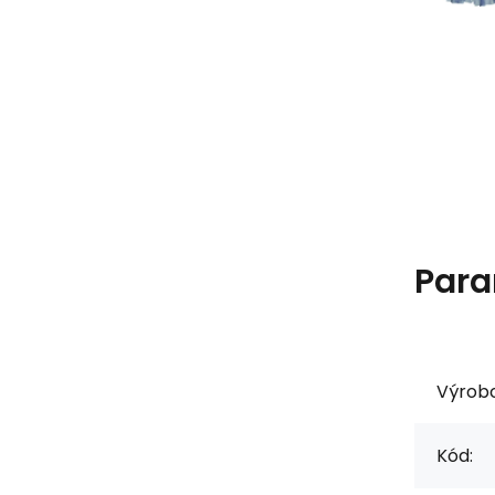
Para
Výrob
Kód: