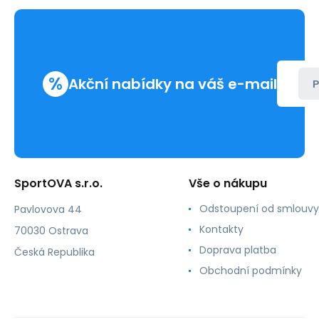
%
Akční nabídky na váš e-mail
P
SportOVA s.r.o.
Vše o nákupu
Odstoupení od smlouvy
Pavlovova 44
Kontakty
70030 Ostrava
Doprava platba
Česká Republika
Obchodní podmínky