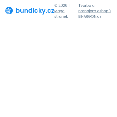
© 2026 |
Tvorba a
bundicky.cz
Mapa
pronájem eshopů
stránek
BINARGON.cz