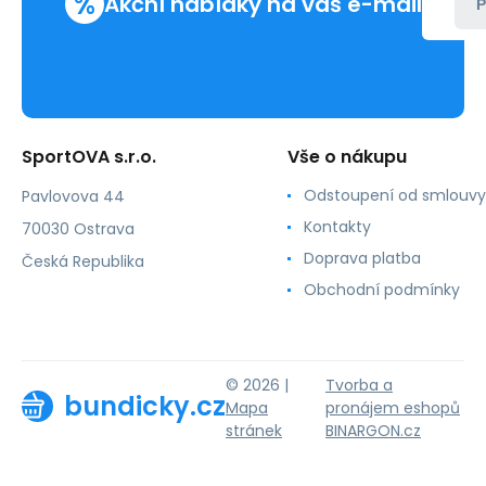
%
Akční nabídky na váš e-mail
P
SportOVA s.r.o.
Vše o nákupu
Odstoupení od smlouvy
Pavlovova 44
Kontakty
70030 Ostrava
Doprava platba
Česká Republika
Obchodní podmínky
© 2026 |
Tvorba a
bundicky.cz
Mapa
pronájem eshopů
stránek
BINARGON.cz