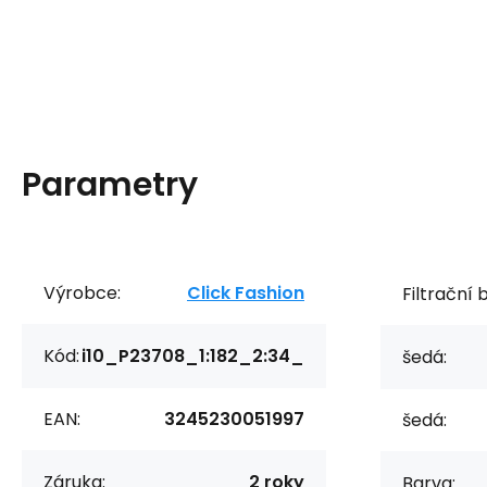
Parametry
Výrobce:
Click Fashion
Filtrační 
Kód:
i10_P23708_1:182_2:34_
šedá:
EAN:
3245230051997
šedá:
Záruka:
2 roky
Barva: