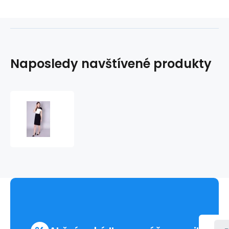
Naposledy navštívené produkty
Dámské
šaty
60-
064
-
Click
Fashion