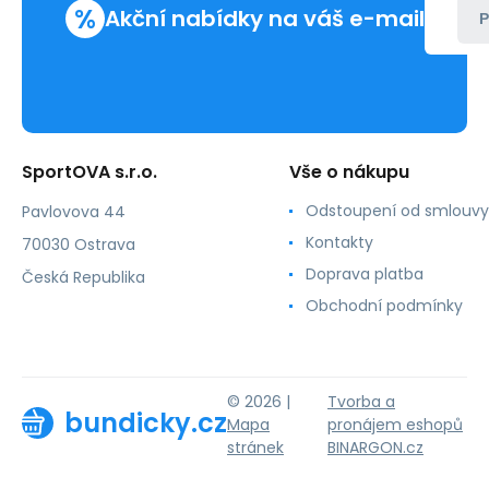
%
Akční nabídky na váš e-mail
P
SportOVA s.r.o.
Vše o nákupu
Odstoupení od smlouvy
Pavlovova 44
Kontakty
70030 Ostrava
Doprava platba
Česká Republika
Obchodní podmínky
© 2026 |
Tvorba a
bundicky.cz
Mapa
pronájem eshopů
stránek
BINARGON.cz