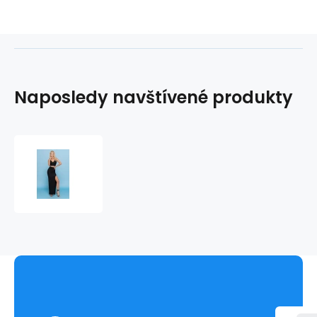
Naposledy navštívené produkty
Dámské
šaty
Mermaid
Dress
-
ChickChick