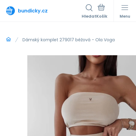
bundicky.cz
Hledat
Menu
Dámský komplet 279017 béžová - Ola Voga