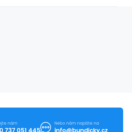
ejte nám
Nebo nám napište na
0 737 051 445
info@bundicky.cz