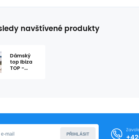
ledy navštívené produkty
Dámský
top Ibiza
TOP -
ChickChick
Zavol
PŘIHLÁSIT
+42