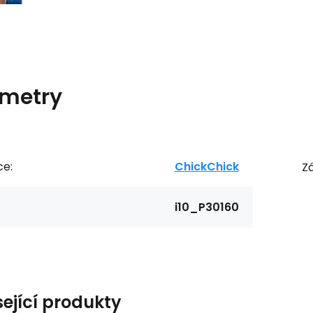
metry
ce:
ChickChick
Zá
i10_P30160
sející produkty