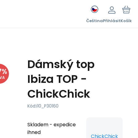
Čeština
Přihlásit
Košík
Dámský top
7
%
Ibiza TOP -
EVA
ChickChick
Kód:
i10_P30160
Skladem - expedice
ihned
ChickChick