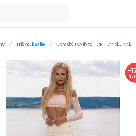
ny
Trička, košile
Dámský top Ibiza TOP - ChickChick
-
1
SL