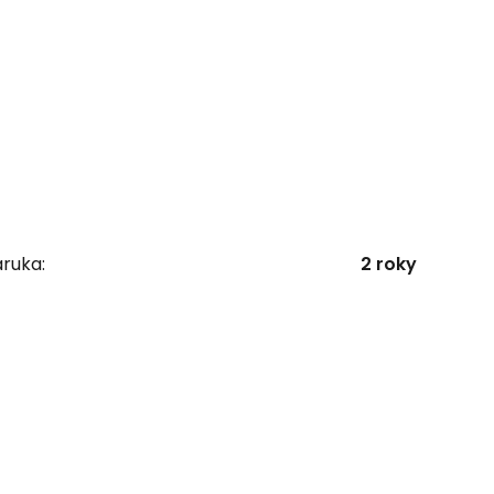
ruka:
2 roky