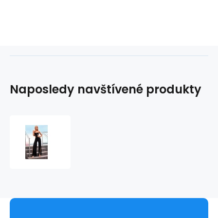
Naposledy navštívené produkty
Dámský
komplet
PIXIE
SET
-
ChickChick