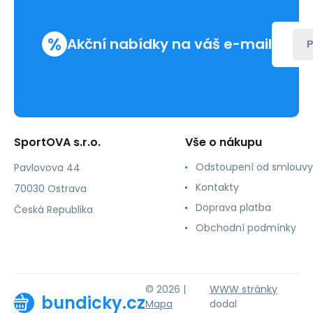
%
Akční nabídky na váš e-mail
P
SportOVA s.r.o.
Vše o nákupu
Odstoupení od smlouvy
Pavlovova 44
Kontakty
70030 Ostrava
Doprava platba
Česká Republika
Obchodní podmínky
© 2026 |
WWW stránky
bundicky.cz
Mapa
dodal