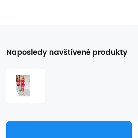
Naposledy navštívené produkty
Dámský
komplet
SLATER
MINI
SET
-
ChickChick