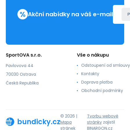
%
Akční nabídky na váš e-mail
P
SportOVA s.r.o.
Vše o nákupu
Odstoupení od smlouvy
Pavlovova 44
Kontakty
70030 Ostrava
Doprava platba
Česká Republika
Obchodní podmínky
© 2026 |
Tvorbu webové
bundicky.cz
Mapa
stránky
zajistil
stránek
BINARGON.cz