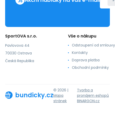
%
Akční nabídky na váš e-mail
P
SportOVA s.r.o.
Vše o nákupu
Odstoupení od smlouvy
Pavlovova 44
Kontakty
70030 Ostrava
Doprava platba
Česká Republika
Obchodní podmínky
© 2026 |
Tvorba a
bundicky.cz
Mapa
pronájem eshopů
stránek
BINARGON.cz