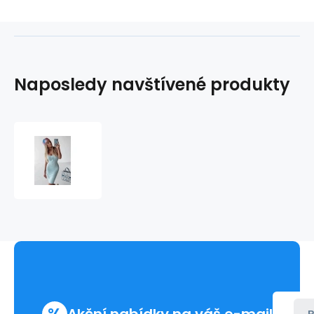
Naposledy navštívené produkty
Dámské
šaty
279133
blankytné
-
Ola
Voga