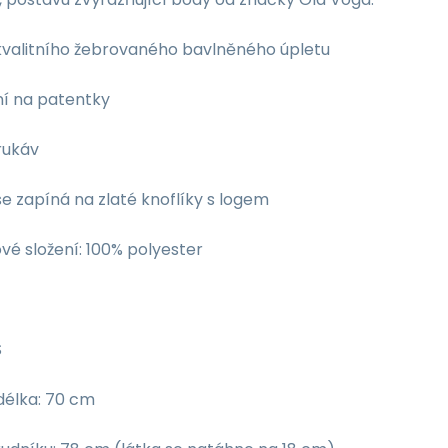
 kvalitního žebrovaného bavlněného úpletu
ní na patentky
rukáv
e zapíná na zlaté knoflíky s logem
vé složení: 100% polyester
S
délka: 70 cm