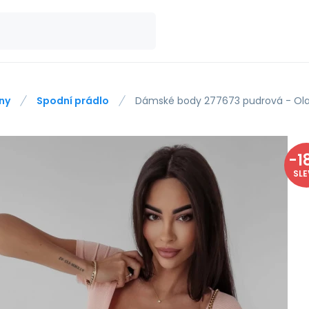
ny
Spodní prádlo
Dámské body 277673 pudrová - Ol
-
1
SL