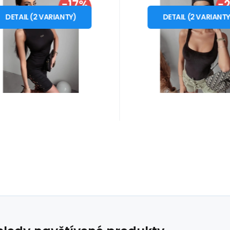
a Voga
-17%
Ola Voga
-
999
Záruka
Kč
2 roky
599
Záruka
Kč
2 roky
ámské šaty 278148
Dámské body 27
od
od
1 199
Kč
799
K
S
M
S
M
SLEVA
S
černé - Ola Voga
černé - Ola Vo
DETAIL
(
2
VARIANTY
)
DETAIL
(
2
VARIANT
razné šaty od značky
Boby o značky Ola Vog
aVoga. - vyrobeny z
ušité z žebrované látky
astické lesklé látky, která
hluboký čtvercovým vý
Oblíbený
Porovnat
Oblíbený
Porovnat
epíná tělo a zvýrazňuje
- široká ramínka zeští