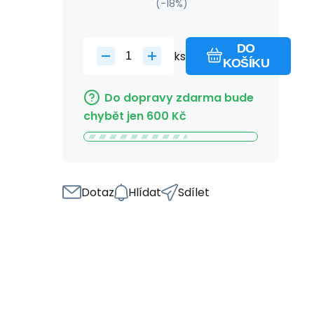
(-
18
%)
DO
ks
KOŠÍKU
Do dopravy zdarma bude
chybět jen
600
Kč
Dotaz
Hlídat
Sdílet