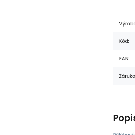
Výrob
Kód:
EAN:
Záruka
Popi
Přiléhavé