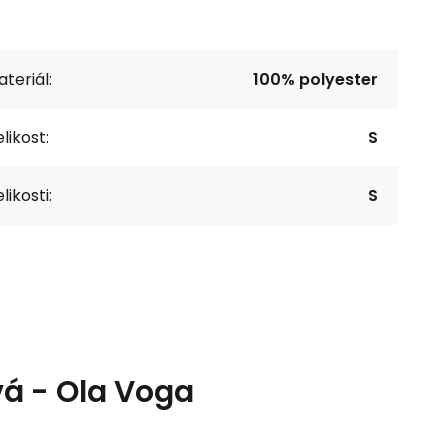
teriál:
100% polyester
likost:
S
likosti:
S
á - Ola Voga