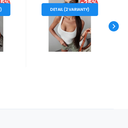
25%
Ola Voga
-25%
599
Záruka
Kč
2 roky
9091
Dámské body 279091
od
č
799
Kč
S
M
LEVA
SLEVA
ga
ecru - Ola Voga
Y
)
DETAIL
(
2
VARIANTY
)
a -
Body o značky Ola Voga -
 -
ušité z žebrované látky -
střih
hluboký čtvercovým výstřih
Oblíbený
Porovnat
- široká ramínka zeští