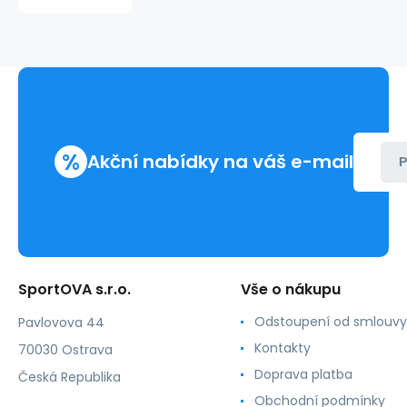
LivCo
Corsetti
%
Akční nabídky na váš e-mail
P
SportOVA s.r.o.
Vše o nákupu
Odstoupení od smlouvy
Pavlovova 44
Kontakty
70030 Ostrava
Doprava platba
Česká Republika
Obchodní podmínky