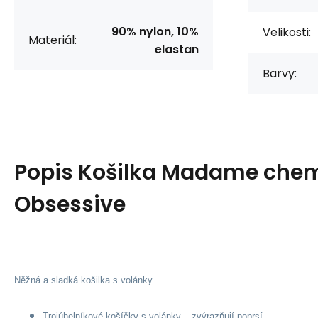
90% nylon, 10%
Velikosti:
Materiál:
elastan
Barvy:
Popis
Košilka Madame chem
Obsessive
Něžná a sladká košilka s volánky.
Trojúhelníkové košíčky s volánky – zvýrazňují poprsí