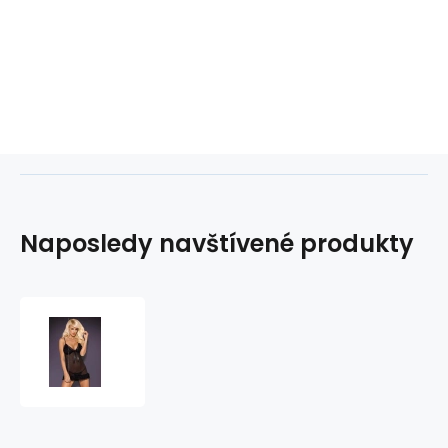
Naposledy navštívené produkty
Košilka
Madame
chemise
-
Obsessive