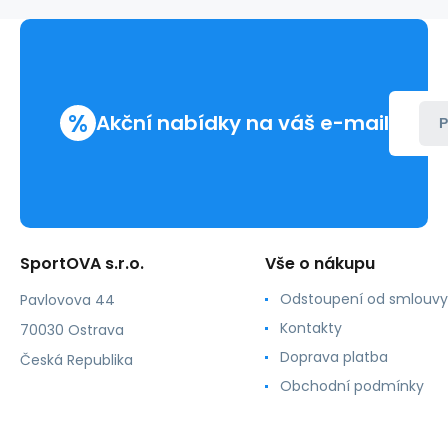
%
Akční nabídky na váš e-mail
P
SportOVA s.r.o.
Vše o nákupu
Odstoupení od smlouvy
Pavlovova 44
Kontakty
70030 Ostrava
Doprava platba
Česká Republika
Obchodní podmínky