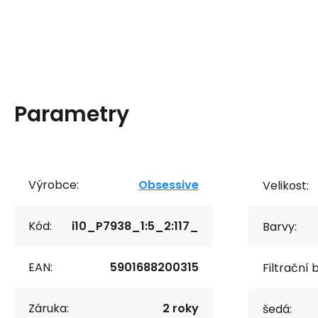
Parametry
Výrobce:
Obsessive
Velikost:
Kód:
i10_P7938_1:5_2:117_
Barvy:
EAN:
5901688200315
Filtrační 
Záruka:
2 roky
šedá: