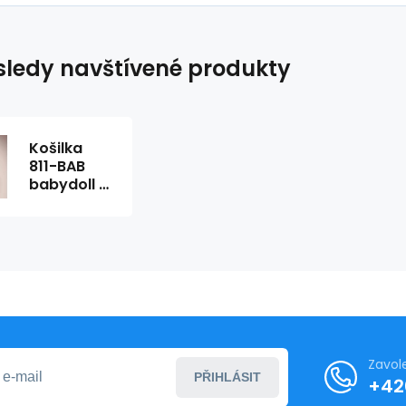
ledy navštívené produkty
Košilka
811-BAB
babydoll -
Obsessive
Zavol
PŘIHLÁSIT
+42