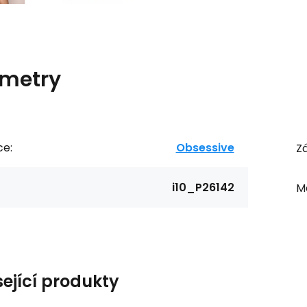
metry
ce:
Obsessive
Zá
i10_P26142
Ma
sející produkty