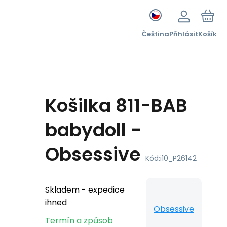
Čeština
Přihlásit
Košík
Košilka 811-BAB
babydoll -
Obsessive
Kód:
i10_P26142
Skladem - expedice
ihned
Obsessive
Termín a způsob