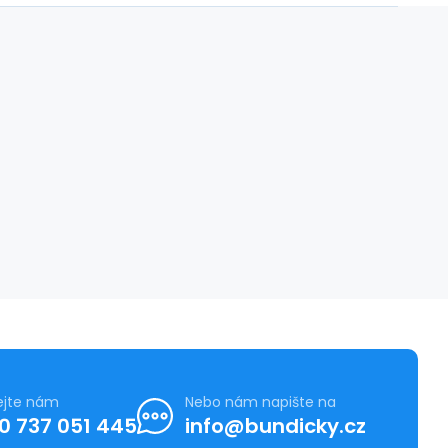
ejte nám
Nebo nám napište na
0 737 051 445
info@bundicky.cz