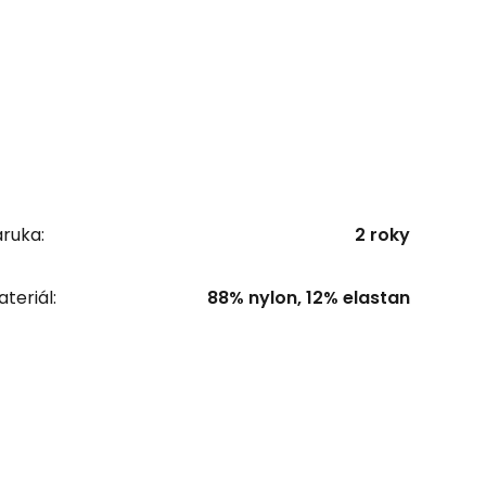
ruka:
2 roky
teriál:
88% nylon, 12% elastan