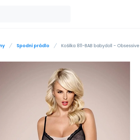
ny
Spodní prádlo
Košilka 811-BAB babydoll - Obsessive