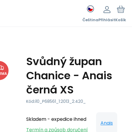
Čeština
Přihlásit
Košík
Svůdný župan
Chanice - Anais
RMA
černá XS
Kód:
i10_P68561_1:2013_2:420_
Skladem - expedice ihned
Anais
Termín a způsob doručení