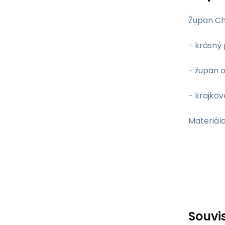
Župan Ch
- krásný
- župan 
- krajko
Materiálo
Souvi