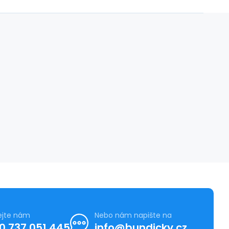
ejte nám
Nebo nám napište na
0 737 051 445
info@bundicky.cz