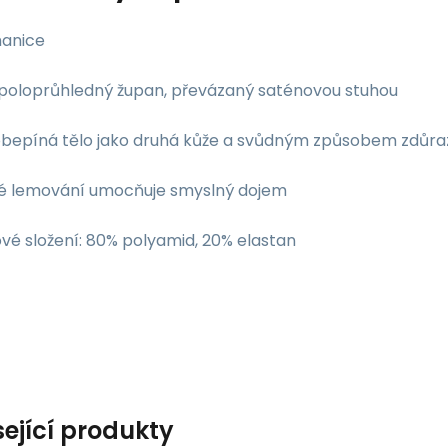
anice
 poloprůhledný župan, převázaný saténovou stuhou
obepíná tělo jako druhá kůže a svůdným způsobem zdůraz
vé lemování umocňuje smyslný dojem
vé složení: 80% polyamid, 20% elastan
sející produkty