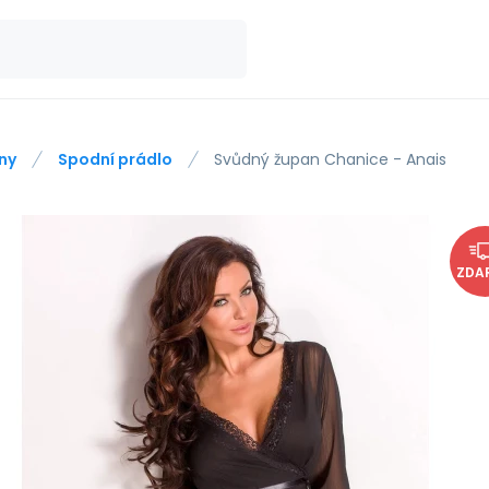
ny
Spodní prádlo
Svůdný župan Chanice - Anais
ZDA