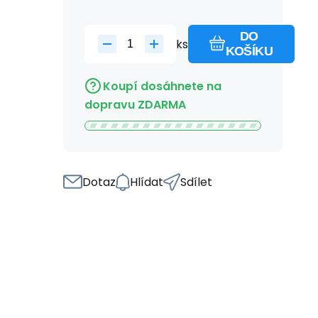
DO
ks
KOŠÍKU
Koupí dosáhnete na
dopravu ZDARMA
Dotaz
Hlídat
Sdílet