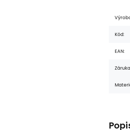
Výrob
Kód:
EAN:
Záruka
Materiá
Popi