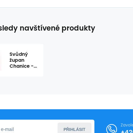
ledy navštívené produkty
Svůdný
župan
Chanice -
Anais
Zavol
PŘIHLÁSIT
+42