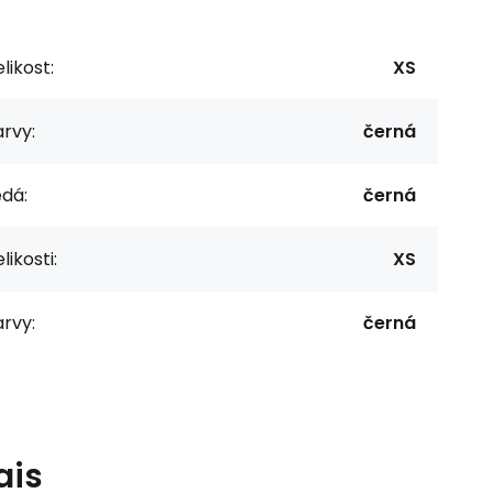
likost:
XS
rvy:
černá
dá:
černá
likosti:
XS
rvy:
černá
ais