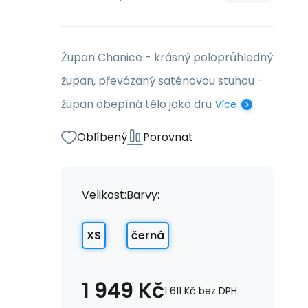
Župan Chanice - krásný poloprůhledný
župan, převázaný saténovou stuhou -
župan obepíná tělo jako dru
Více
Oblíbený
Porovnat
Velikost:
Barvy:
XS
černá
1 949
Kč
1 611
Kč
bez DPH