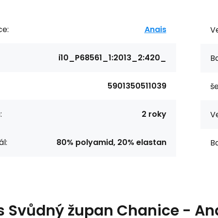
ce:
Anais
Ve
i10_P68561_1:2013_2:420_
Ba
5901350511039
še
:
2 roky
Ve
l:
80% polyamid, 20% elastan
Ba
s
Svůdný župan Chanice - An