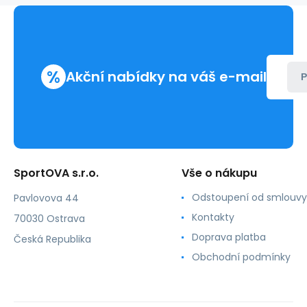
%
Akční nabídky na váš e-mail
P
SportOVA s.r.o.
Vše o nákupu
Odstoupení od smlouvy
Pavlovova 44
Kontakty
70030 Ostrava
Doprava platba
Česká Republika
Obchodní podmínky