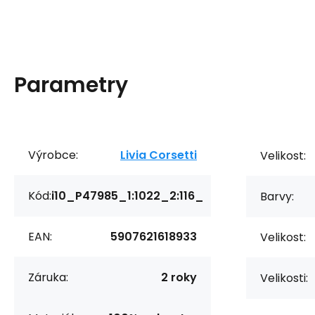
Parametry
Výrobce:
Livia Corsetti
Velikost:
Kód:
i10_P47985_1:1022_2:116_
Barvy:
EAN:
5907621618933
Velikost:
Záruka:
2 roky
Velikosti: