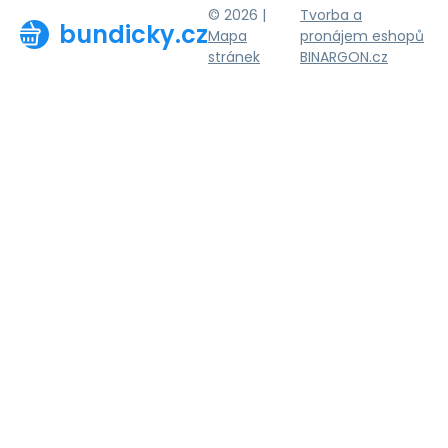
© 2026 |
Tvorba a
bundicky.cz
Mapa
pronájem eshopů
stránek
BINARGON.cz