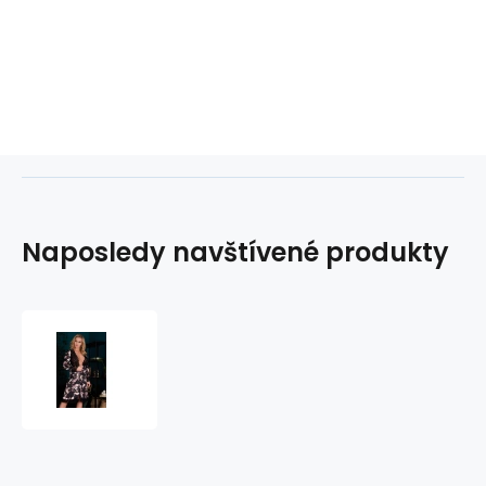
Naposledy navštívené produkty
Elegantní
župan
Maranto
-
LivCo
Corsetti