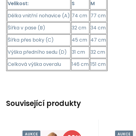
Velikost:
S
M
Délka vnitřní nohavice (A)
74 cm
77 cm
Šířka v pase (B)
32 cm
34 cm
Šířka přes boky (C)
45 cm
47 cm
Výška předního sedu (D)
31 cm
32 cm
Celková výška overalu
146 cm
151 cm
Související produkty
AUKCE
AUKCE
Kód dod.:
Kód:
MI-BZ-A5997.49
i10_P77378
Skladem - expedice ihned
Sklad
FPrice
Moe