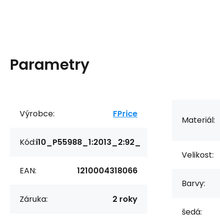
Parametry
Výrobce:
FPrice
Materiál:
Kód:
i10_P55988_1:2013_2:92_
Velikost:
EAN:
1210004318066
Barvy:
Záruka:
2 roky
šedá: