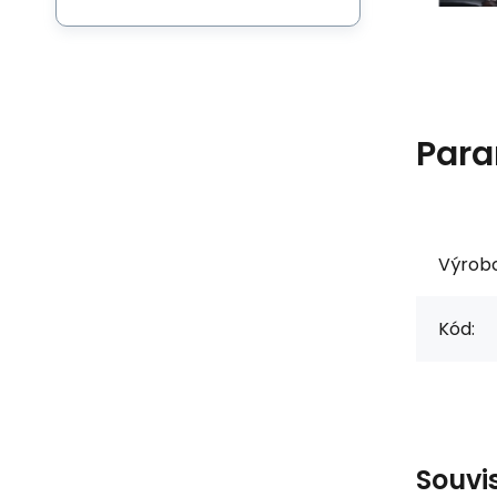
Para
Výrob
Kód:
Souvi