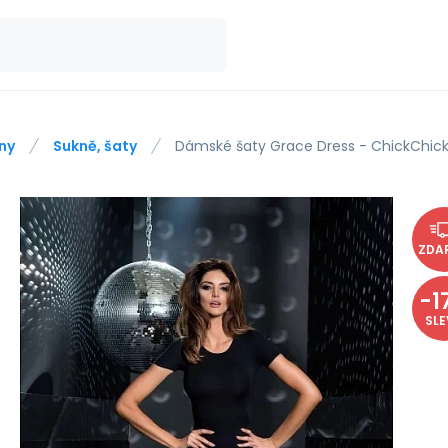
ny
Sukně, šaty
Dámské šaty Grace Dress - ChickChic
ZDA
-
1
SL