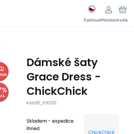
Čeština
Přihlásit
Košík
k
Dámské šaty
Grace Dress -
RMA
ChickChick
7
%
EVA
Kód:
i10_P30251
Skladem - expedice
ihned
ChickChick