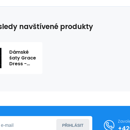
ledy navštívené produkty
Dámské
šaty Grace
Dress -
ChickChick
Zavol
PŘIHLÁSIT
+42