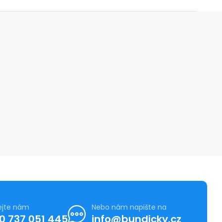
ejte nám
Nebo nám napište na
0 737 051 445
info@bundicky.cz