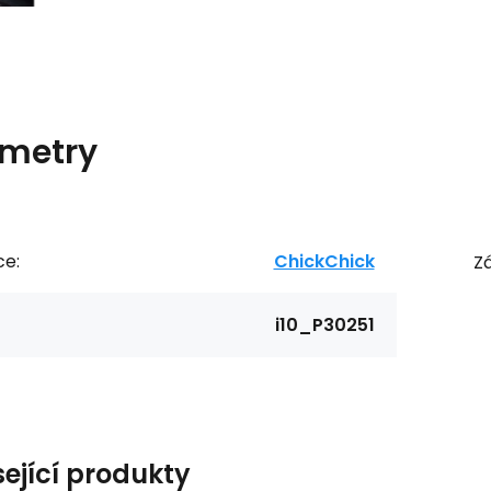
metry
ce:
ChickChick
Zá
i10_P30251
sející produkty