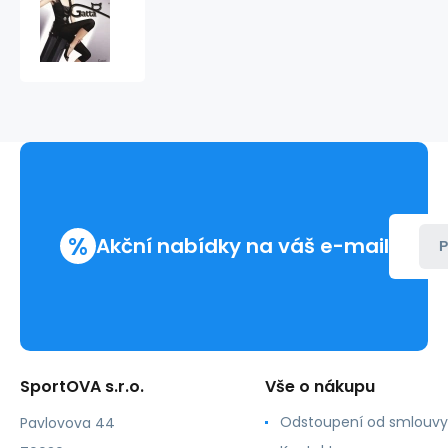
Dámské
legíny
Capri
100
den
-
Gatta
%
Akční nabídky na váš e-mail
P
SportOVA s.r.o.
Vše o nákupu
Odstoupení od smlouvy
Pavlovova 44