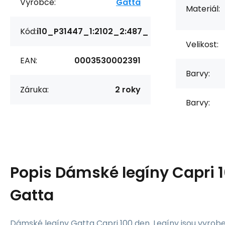
Výrobce:
Gatta
Materiál:
Kód:
i10_P31447_1:2102_2:487_
Velikost:
EAN:
0003530002391
Barvy:
Záruka:
2 roky
Barvy:
Popis
Dámské legíny Capri 1
Gatta
Dámské legíny Gatta Capri 100 den. Legíny jsou vyroben