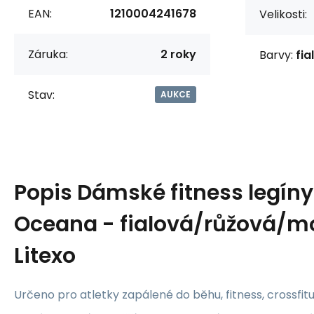
EAN:
1210004241678
Velikosti:
Záruka:
2 roky
Barvy:
fia
Stav:
AUKCE
Popis
Dámské fitness legíny
Oceana - fialová/růžová/m
Litexo
Určeno pro atletky zapálené do běhu, fitness, crossfitu