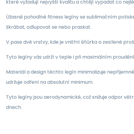
které vyžadují nejvyšší kvalitu a chtějí vypadat co nejl
Úžasně pohodlné fitness legíny se sublimačním potis
škrábat, odlupovat se nebo praskat.
V pase dvě vrstvy, kde je vnitřní šňůrka a zesílené proš
Tyto legíny vás udrží v teple i při maximálním prouděn
Materiál a design těchto legín minimalizuje nepříjemn
udržuje odření na absolutní minimum.
Tyto legíny jsou aerodynamické, což snižuje odpor vě
dnech.