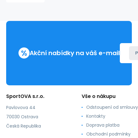
Deuce
Oceana
-
fialová/růžová/modrá
-
Litexo
%
Akční nabídky na váš e-mail
P
SportOVA s.r.o.
Vše o nákupu
Odstoupení od smlouvy
Pavlovova 44
Kontakty
70030 Ostrava
Doprava platba
Česká Republika
Obchodní podmínky