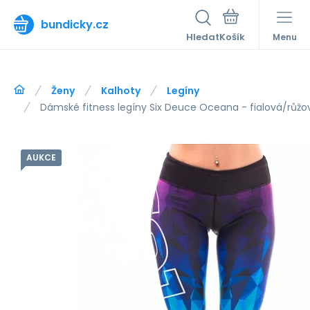
bundicky.cz
Hledat
Menu
Ženy
Kalhoty
Legíny
Dámské fitness legíny Six Deuce Oceana - fialová/růžo
AUKCE