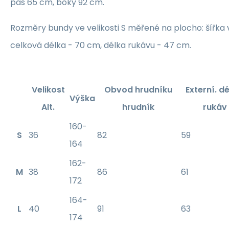
pas 65 cm, boky 92 cm.
Rozměry bundy ve velikosti S měřené na plocho: šířka 
celková délka - 70 cm, délka rukávu - 47 cm.
Velikost
Obvod hrudníku
Externí. dé
Výška
Alt.
hrudník
rukáv
160-
S
36
82
59
164
162-
M
38
86
61
172
164-
L
40
91
63
174