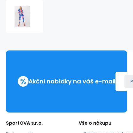
Dámské
sako
7684A
-
FPrice
%
Akční nabídky na váš e-mail
P
SportOVA s.r.o.
Vše o nákupu