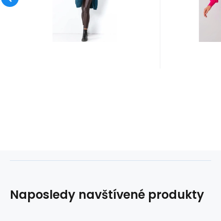
Dlouhé, zajímavě
složení : 
zakončené sve
elas
Naposledy navštívené produkty