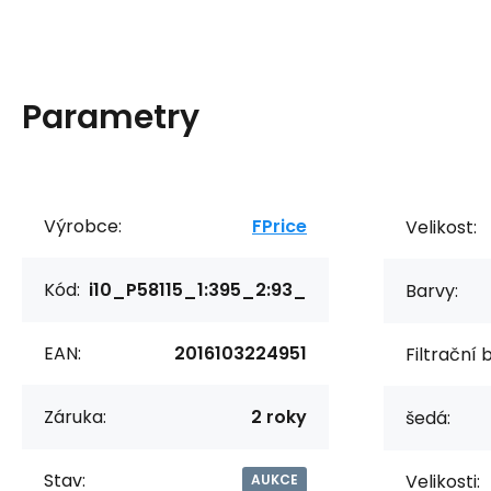
Parametry
Výrobce:
FPrice
Velikost:
Kód:
i10_P58115_1:395_2:93_
Barvy:
EAN:
2016103224951
Filtrační 
Záruka:
2 roky
šedá:
Stav:
Velikosti:
AUKCE